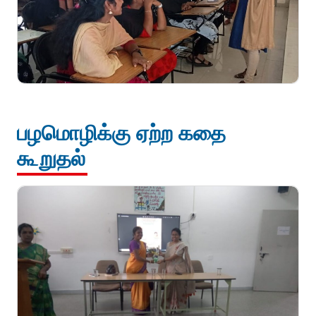
பழமொழிக்கு ஏற்ற கதை
கூறுதல்