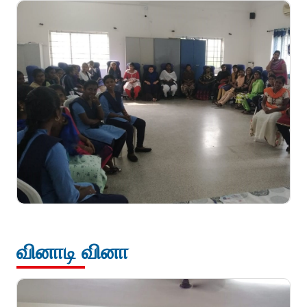
வினாடி வினா